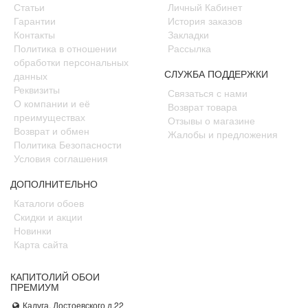
Статьи
Личный Кабинет
Гарантии
История заказов
Контакты
Закладки
Политика в отношении
Рассылка
обработки персональных
СЛУЖБА ПОДДЕРЖКИ
данных
Реквизиты
Связаться с нами
О компании и её
Возврат товара
преимуществах
Отзывы о магазине
Возврат и обмен
Жалобы и предложения
Политика Безопасности
Условия соглашения
ДОПОЛНИТЕЛЬНО
Каталоги обоев
Скидки и акции
Новинки
Карта сайта
КАПИТОЛИЙ ОБОИ
ПРЕМИУМ
Калуга, Достоевского д.22