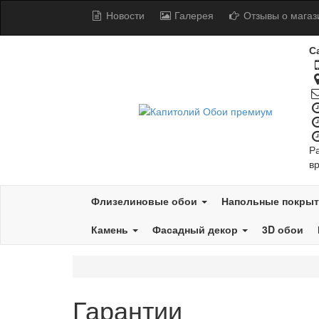
Новости
Галерея
Отзывы о магаз
С
Р
в
Флизелиновые обои
Напольные покры
Камень
Фасадный декор
3D обои
Гарантии