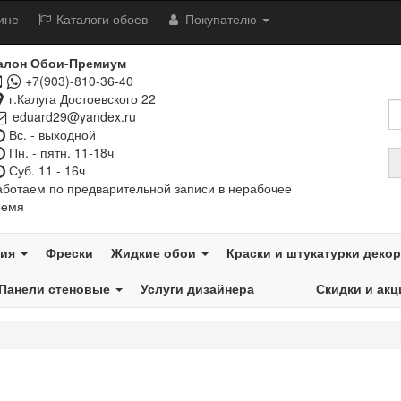
ине
Каталоги обоев
Покупателю
алон Обои-Премиум
+7(903)-810-36-40
г.Калуга Достоевского 22
eduard29@yandex.ru
Вс. - выходной
Пн. - пятн. 11-18ч
Суб. 11 - 16ч
аботаем по предварительной записи в нерабочее
ремя
тия
Фрески
Жидкие обои
Краски и штукатурки деко
Панели стеновые
Услуги дизайнера
Скидки и акц