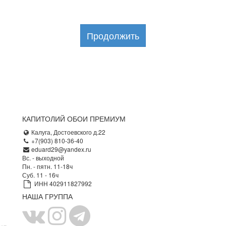
Продолжить
КАПИТОЛИЙ ОБОИ ПРЕМИУМ
Калуга, Достоевского д.22
+7(903) 810-36-40
eduard29@yandex.ru
Вс. - выходной
Пн. - пятн. 11-18ч
Суб. 11 - 16ч
ИНН 402911827992
НАША ГРУППА