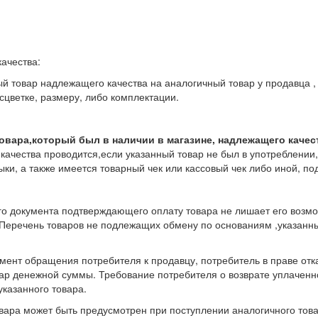
ачества:
й товар надлежащего качества на аналогичный товар у продавца , 
цветке, размеру, либо комплектации.
овара,который был в наличии в магазине, надлежащего качес
ачества проводится,если указанный товар не был в употреблении,
ки, а также имеется товарный чек или кассовый чек либо иной, п
ого документа подтверждающего оплату товара не лишает его возм
 Перечень товаров не подлежащих обмену по основаниям ,указанн
омент обращения потребителя к продавцу, потребитель в праве отк
вар денежной суммы. Требование потребителя о возврате уплачен
указанного товара.
ара может быть предусмотрен при поступлении аналогичного това