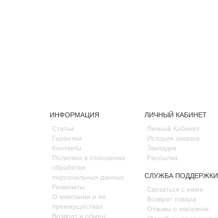
ИНФОРМАЦИЯ
ЛИЧНЫЙ КАБИНЕТ
Статьи
Личный Кабинет
Гарантии
История заказов
Контакты
Закладки
Политика в отношении
Рассылка
обработки
СЛУЖБА ПОДДЕРЖКИ
персональных данных
Реквизиты
Связаться с нами
О компании и её
Возврат товара
преимуществах
Отзывы о магазине
Возврат и обмен