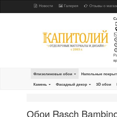
Новости
Галерея
Отзывы о магаз
С
Р
в
Флизелиновые обои
Напольные покры
Камень
Фасадный декор
3D обои
Обои Rasch Bambino 