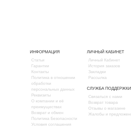
ИНФОРМАЦИЯ
ЛИЧНЫЙ КАБИНЕТ
Статьи
Личный Кабинет
Гарантии
История заказов
Контакты
Закладки
Политика в отношении
Рассылка
обработки
СЛУЖБА ПОДДЕРЖКИ
персональных данных
Реквизиты
Связаться с нами
О компании и её
Возврат товара
преимуществах
Отзывы о магазине
Возврат и обмен
Жалобы и предложен
Политика Безопасности
Условия соглашения