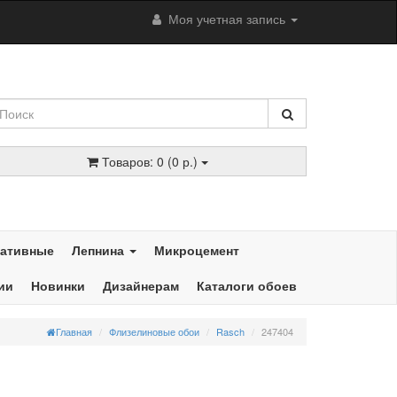
Моя учетная запись
Товаров: 0 (0 р.)
ративные
Лепнина
Микроцемент
ии
Новинки
Дизайнерам
Каталоги обоев
Главная
Флизелиновые обои
Rasch
247404