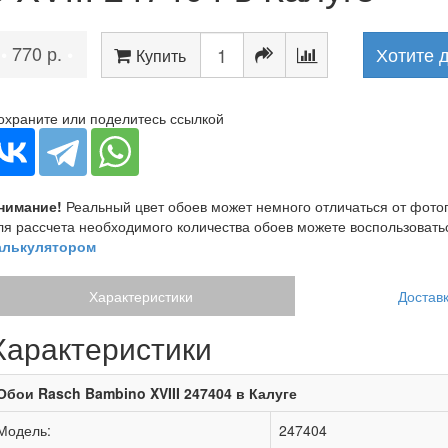
770 р.
•
•
Хотите 
Купить
охраните или поделитесь ссылкой
нимание!
Реальный цвет обоев может немного отличаться от фот
ля рассчета необходимого количества обоев можете воспользоват
алькулятором
Характеристики
Доставк
Характеристики
Обои Rasch Bambino XVIII 247404 в Калуге
Модель:
247404