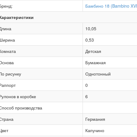
Бренд:
Бамбино 18 (Bambino XVI
Характеристики
Длина
10,05
Ширина
0,53
Комната
Детская
Основа
Бумажная
По рисунку
Однотонный
Раппорт
0
Рулонов в коробке
6
Способ производства
Страна
Германия
Цвет
Капучино