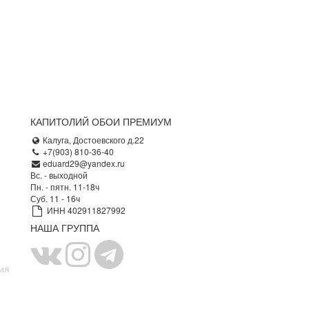
КАПИТОЛИЙ ОБОИ ПРЕМИУМ
Калуга, Достоевского д.22
+7(903) 810-36-40
eduard29@yandex.ru
Вс. - выходной
Пн. - пятн. 11-18ч
Суб. 11 - 16ч
ИНН 402911827992
НАША ГРУППА
ия