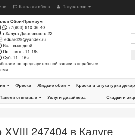
ине
Каталоги обоев
Покупателю
алон Обои-Премиум
+7(903)-810-36-40
г.Калуга Достоевского 22
eduard29@yandex.ru
Вс. - выходной
Пн. - пятн. 11-18ч
Суб. 11 - 16ч
аботаем по предварительной записи в нерабочее
ремя
тия
Фрески
Жидкие обои
Краски и штукатурки деко
Панели стеновые
Услуги дизайнера
Скидки и акц
XVIII 247404 в Калуге