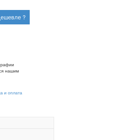
дешевле ?
ографии
ься нашим
а и оплата