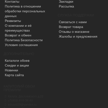
Контакты
Закладки
Политика в отношении
Рассылка
обработки персональных
СЛУЖБА ПОДДЕРЖКИ
данных
Реквизиты
Связаться с нами
О компании и её
Возврат товара
преимуществах
Отзывы о магазине
Возврат и обмен
Жалобы и предложения
Политика Безопасности
Условия соглашения
ДОПОЛНИТЕЛЬНО
Каталоги обоев
Скидки и акции
Новинки
Карта сайта
КАПИТОЛИЙ ОБОИ
ПРЕМИУМ
Калуга, Достоевского д.22
+7(903) 810-36-40
eduard29@yandex.ru